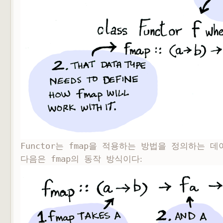
Home
Tag
LocationLog
Guestbook
Adm
Functor는
fmap을 적용하는 방법을 정의하는
데
다음은
fmap의 동작 방식이다
: