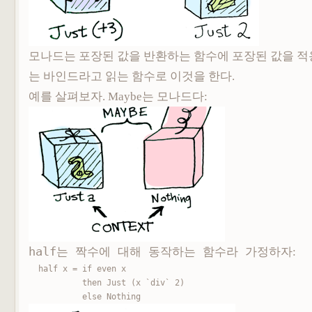
모나드는 포장된 값을 반환하는 함수에 포장된 값을 
는 바인드라고 읽는 함수로 이것을 한다.
예를 살펴보자. Maybe는 모나드다:
half는 짝수에 대해 동작하는 함수라 가정하자
:
half x = if even x

           then Just (x `div` 2)

           else Nothing