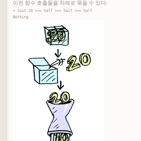
이런 함수 호출들을 차례로 묶을 수 있다:
> Just 20 >>= half >>= half >>= half

Nothing