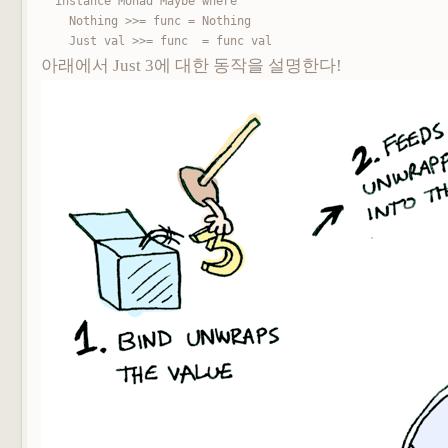
instance Monad Maybe where

    Nothing >>= func = Nothing

    Just val >>= func  = func val
아래에서 Just 3에 대한 동작을 설명한다!