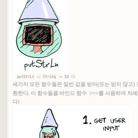
putStrLn :: String -> IO ()
세가지 모든 함수들은 일반 값을 받아(또는 받지 않고) 
환한다. 이 함수들을 바인드 함수
>>=를 사용하여
차례
다!