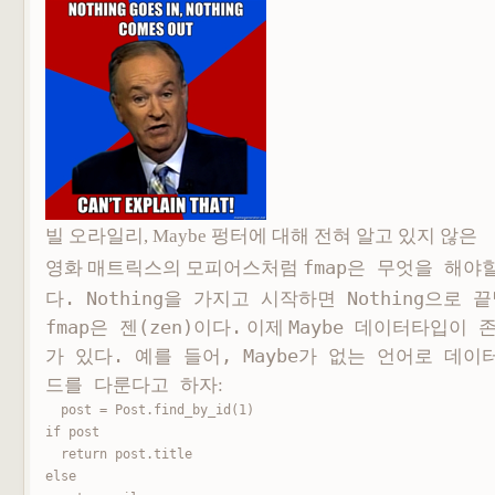
빌 오라일리,
Maybe 펑터에 대해 전혀 알고 있지 않은
영화 매트릭스의 모피어스처럼
fmap은 무엇을 해야
다.
Nothing을 가지고 시작하면
Nothing으로 
fmap은 젠(zen)이다.
이제
Maybe 데이터타입이 
가 있다. 예를 들어,
Maybe가 없는 언어로 데
드를 다룬다고 하자
:
post = Post.find_by_id(1)

if post

  return post.title

else
