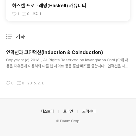
하스켈 프로그래밍(Haskell) 커뮤니티
1
0
조회
1
기타
분류 전체보기
주요 글 목록
인덕션과 코인덕션(Induction & Coinduction)
글 내용
Copyright (c) 2016-, All Rights Reserved by Kwanghoon Choi (아래 내
용을 자유롭게 이용하되 다른 웹 사이트 등을 통한 배포를 금합니다.) 인덕션을 사용
한 증명은 꽤 익숙하지만, 코인덕션을 사용한 증명은 난해하다. 이 메모를 통해 인덕
션과 코인덕션의 원리를 이해해보려 한다. 1. 인덕션과 코인덕션의 수학적 정의 (벤자
작성시간
0
0
2016. 2. 1.
민 피어스의 책의 21.1절에서) 전체 집합(universal set) U를 가정하자. [정의] 함
수 F \in P(U) -> P(U)가 아래와 같은 성질을 만족하면 단조증가(monotone)한다
고 정의한다. - X \subseteq Y 이면 F(X) \subseteq F(Y)이다. 이후에 언급된 F
는 P(U)에 대한 단조증가 함수라고 가정하자. ..
의안내
티스토리
로그인
고객센터
© Daum Corp.