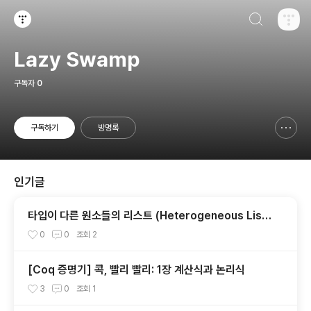
검색하기
티스토리
Lazy Swamp
구독자
0
구독하기
방명록
신고하기 레이어
열기
인기글
타입이 다른 원소들의 리스트 (Heterogeneous List
s)
0
0
조회
2
[Coq 증명기] 콕, 빨리 빨리: 1장 계산식과 논리식
3
0
조회
1